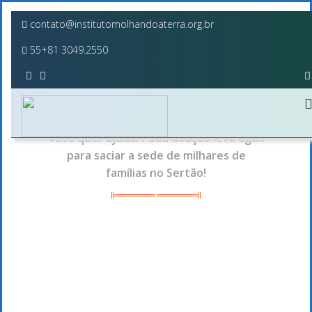
contato@institutomolhandoaterra.org.br
55+81 3049.2550
FORMAS DE DOAR
Você quer ajudar? Sua doação leva água
para saciar a sede de milhares de
famílias no Sertão!