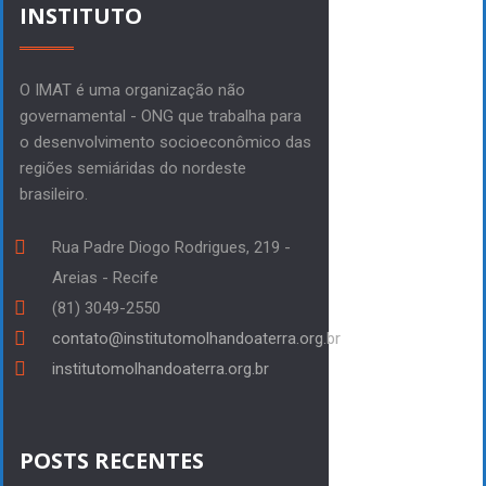
INSTITUTO
O IMAT é uma organização não
governamental - ONG que trabalha para
o desenvolvimento socioeconômico das
regiões semiáridas do nordeste
brasileiro.
Rua Padre Diogo Rodrigues, 219 -
Areias - Recife
(81) 3049-2550
contato@institutomolhandoaterra.org.br
institutomolhandoaterra.org.br
POSTS RECENTES