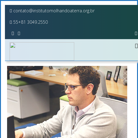
contato@institutomolhandoaterra.org.br
55+81 3049.2550