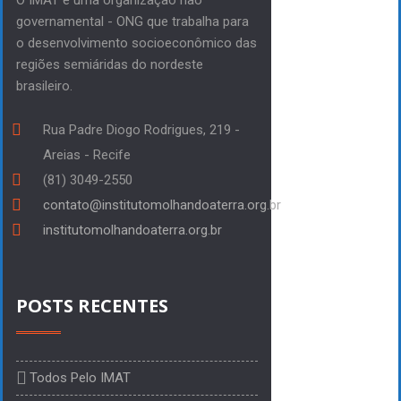
O IMAT é uma organização não
governamental - ONG que trabalha para
o desenvolvimento socioeconômico das
regiões semiáridas do nordeste
brasileiro.
Rua Padre Diogo Rodrigues, 219 -
Areias - Recife
(81) 3049-2550
contato@institutomolhandoaterra.org.br
institutomolhandoaterra.org.br
POSTS RECENTES
Todos Pelo IMAT