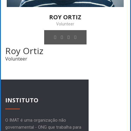
ROY ORTIZ
Volunteer
Roy Ortiz
Volunteer
INSTITUTO
O IMAT é uma organização não
governamental - ONG que trabalha para