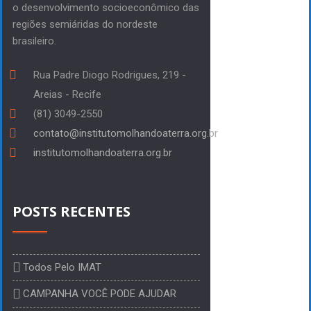
o desenvolvimento socioeconômico das
regiões semiáridas do nordeste
brasileiro.
Rua Padre Diogo Rodrigues, 219 -
Areias - Recife
(81) 3049-2550
contato@institutomolhandoaterra.org.br
institutomolhandoaterra.org.br
POSTS RECENTES
Todos Pelo IMAT
CAMPANHA VOCÊ PODE AJUDAR