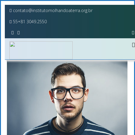
contato@institutomolhandoaterra.org.br
55+81 3049.2550